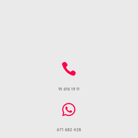
Congreso educación especial
aviso legal y política de privacidad
diseñado por
Nroot Madrid S.L.

91 616 19 11

671 682 428