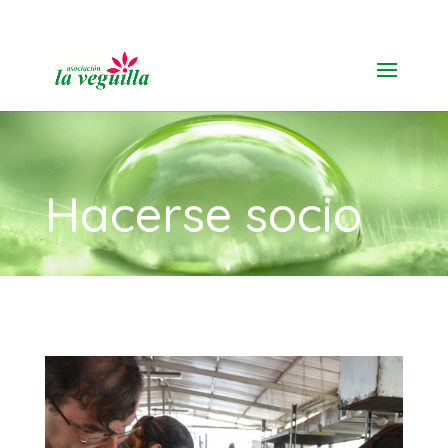
91 616 19 11
Hacerse socio
por
admin
Dic 27, 2023