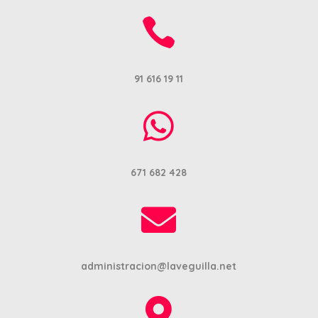

91 616 19 11

671 682 428

administracion@laveguilla.net
