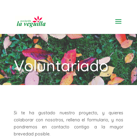
91 616 19 11
Voluntariado
por
admin
Dic 29, 2023
Si te ha gustado nuestro proyecto, y quieres
colaborar con nosotros, rellena el formulario, y nos
pondremos en contacto contigo a la mayor
brevedad posible.