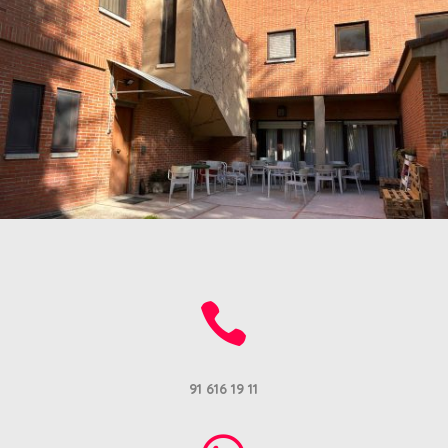

91 616 19 11