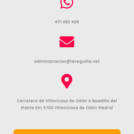

671 682 428

administracion@laveguilla.net

Carretera de Villavicosa de Odón a Boadilla del
Monte km 5.100
Villaviciosa de Odón Madrid