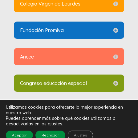
Colegio Virgen de Lourdes
Fundación Promiva
Ancee
Congreso educación especial
Utilizamos cookies para ofrecerte la mejor experiencia en
nuestra web.
Aviso legal y política de privacidad
–
Política de
Puedes aprender más sobre qué cookies utilizamos o
cookies
desactivarlas en los
ajustes
.
Diseño web por
Nroot Madrid S.L.
Aceptar
Rechazar
Ajustes