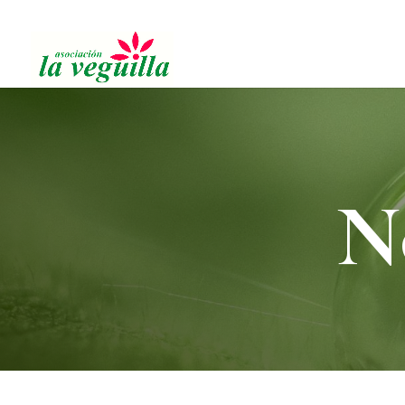
91 616 19 11
N