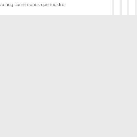
No hay comentarios que mostrar.
Congreso
educación
especial