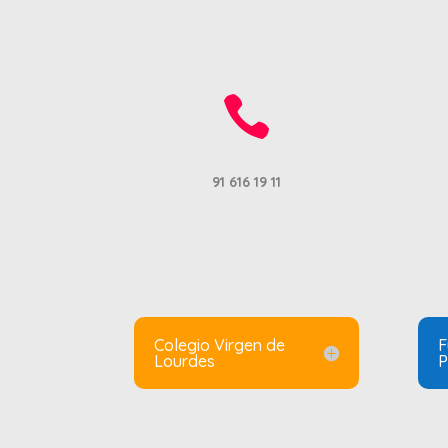

91 616 19 11
Colegio Virgen de
F
Lourdes
P