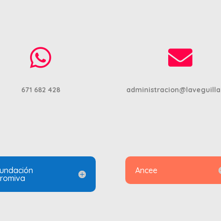
aviso legal y política de privacidad
diseñado por
Nroot Madrid S.L.


671 682 428
administracion@laveguilla
undación
Ancee
romiva