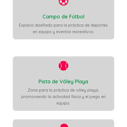

Campo de Fútbol
Espacio diseñado para la práctica de deportes
en equipo y eventos recreativos.

Pista de Vóley Playa
Zona para la práctica de vóley playa,
promoviendo la actividad física y el juego en
equipo.