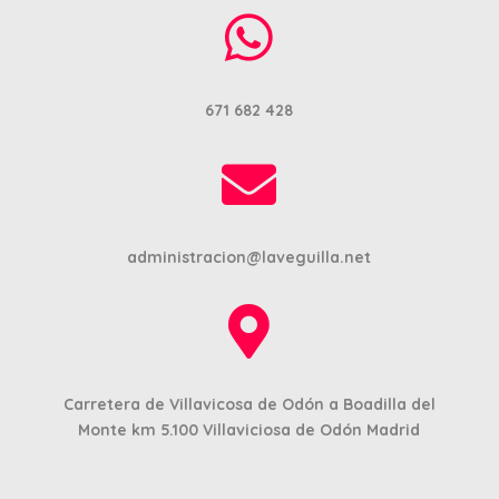

671 682 428

administracion@laveguilla.net

Carretera de Villavicosa de Odón a Boadilla del
Monte km 5.100
Villaviciosa de Odón Madrid