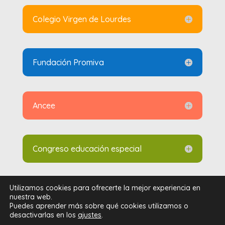
Colegio Virgen de Lourdes
Fundación Promiva
Ancee
Congreso educación especial
Utilizamos cookies para ofrecerte la mejor experiencia en
nuestra web.
Aviso legal y política de privacidad
–
Política de
Puedes aprender más sobre qué cookies utilizamos o
cookies
desactivarlas en los
ajustes
.