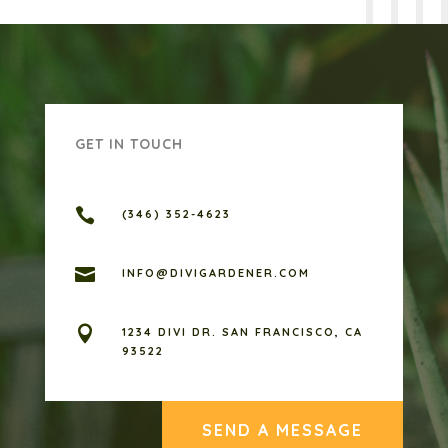
GET IN TOUCH

(346) 352-4623

INFO@DIVIGARDENER.COM

1234 DIVI DR. SAN FRANCISCO, CA
93522
SEND A MESSAGE