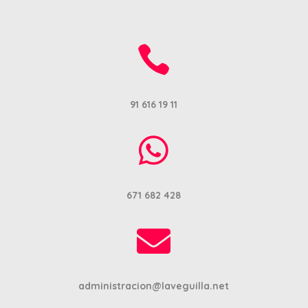

91 616 19 11

671 682 428

administracion@laveguilla.net